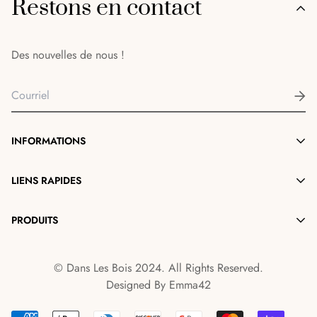
Restons en contact
Des nouvelles de nous !
INFORMATIONS
Notre Histoire
LIENS RAPIDES
Contact
Détaillants
PRODUITS
Conseils d'entretien
Collections
Politique de livraison
Bougies
Groupes
Conditions générales d'utilisation
© Dans Les Bois 2024. All Rights Reserved.
Parfum d'Ambiance
Designed By
Emma42
Sel et Bain Moussant