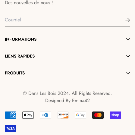
Des nouvelles de nous !
INFORMATIONS
Notre Histoire
LIENS RAPIDES
Contact
Détaillants
PRODUITS
Conseils d'entretien
Collections
Politique de livraison
Bougies
Groupes
Conditions générales d'utilisation
© Dans Les Bois 2024. All Rights Reserved.
Parfum d'Ambiance
Designed By
Emma42
Sel et Bain Moussant
Accessoires